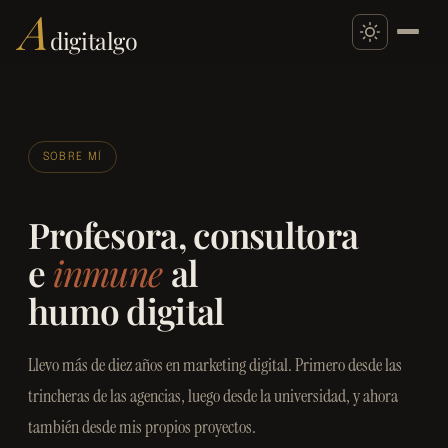
A
digitalgo
Saltar
al
contenido
SOBRE MÍ
Profesora, consultora
e
inmune
al
humo digital
Llevo más de diez años en marketing digital. Primero desde las
trincheras de las agencias, luego desde la universidad, y ahora
también desde mis propios proyectos.