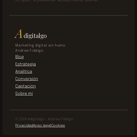
Sin spam. Te puedes dar de baja cuando quieras.
A
digitalgo
Marketing digital sin humo.
Andrea Fidalgo.
Blog
Estrategia
Analítica
Conversión
Captación
Sobre mí
© 2026 Adigitalgo · Andrea Fidalgo
Privacidad
Aviso legal
Cookies