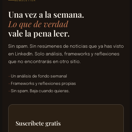
NEWSLETTER
saber mucho de un tema no es
claridad a alguien que empieza,
construir estructura donde no
suficiente para venderlo bien.
es que tú tampoco lo entiendes
Una vez a la semana.
hay ninguna. La disciplina es la
del todo. La docencia me hizo
única que te mantiene.
Lo que de verdad
Es el proyecto más propio que he hecho.
Construí el producto antes de
× LO QUE FALLÓ
mejor consultora.
validar si había suficiente
vale la pena leer.
demanda. Error clásico que yo
misma enseño a evitar en clase.
Sin spam. Sin resúmenes de noticias que ya has visto
No siempre somos conscientes de
Crear algo porque necesitas
↑ LO QUE APRENDÍ
en LinkedIn. Solo análisis, frameworks y reflexiones
nuestros propios puntos ciegos.
hacerlo, sin calcular si va a
que no encontrarás en otro sitio.
funcionar antes de empezar,
tiene una energía diferente. Y
esa energía se nota.
Un análisis de fondo semanal
Frameworks y reflexiones propias
Sin spam. Baja cuando quieras.
Suscríbete gratis