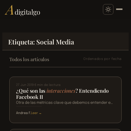
A
digitalgo
Saltar
al
Etiqueta:
Social Media
contenido
Todos los artículos
Ordenados por fecha
KPI
META ADS
SOCIAL MEDIA
27 Jun 2019
·
6 min de lectura
¿Qué son las
interacciones
? Entendiendo
Facebook II
Otra de las métricas clave que debemos entender en
el mundo de las redes sociales es la interacción o
Andrea F.
Leer →
engaged (del ingles, compromiso), que aplica tanto
:
¿Qué
para publicaciones orgánicas como de pago.
FACEBOOK
INSTAGRAM
KPI
META
SOCIAL MEDIA
son