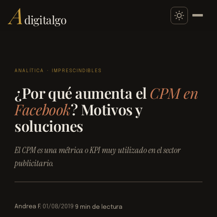
A
digitalgo
Saltar
al
ANALÍTICA
 · 
IMPRESCINDIBLES
contenido
¿Por qué aumenta el
CPM en
Facebook
? Motivos y
soluciones
El CPM es una métrica o KPI muy utilizado en el sector
publicitario.
Andrea F.
·
01/08/2019
·
9 min de lectura