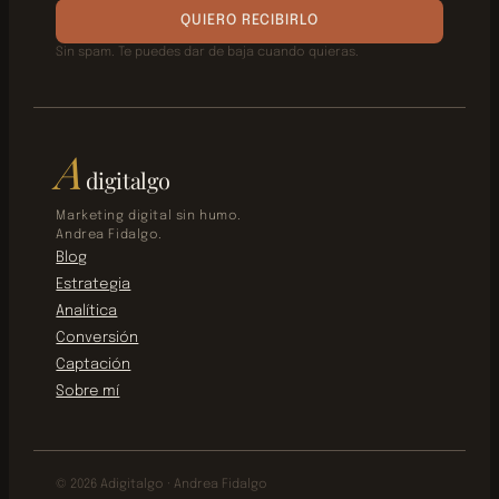
QUIERO RECIBIRLO
Sin spam. Te puedes dar de baja cuando quieras.
A
digitalgo
Marketing digital sin humo.
Andrea Fidalgo.
Blog
Estrategia
Analítica
Conversión
Captación
Sobre mí
© 2026 Adigitalgo · Andrea Fidalgo