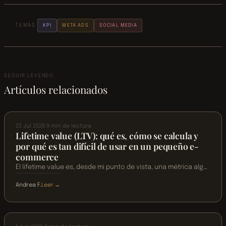
TEMAS
KPI
META ADS
SOCIAL MEDIA
SEGUIR LEYENDO
Artículos relacionados
GOOGLE ANALYTICS
INFORMES MARKETING
KPI
22 Jul 2026
·
9 min de lectura
Lifetime value (LTV): qué es, cómo se calcula y
por qué es tan difícil de usar en un pequeño e-
commerce
El lifetime value es, desde mi punto de vista, una métrica algo
sobrevalorada. Y lo digo porque es muy compleja de calcular
Andrea F.
Leer →
para la utilidad final que tiene. Luego veremos una alternativa
:
Lifetime
que yo creo…
GOOGLE ANALYTICS
INFORMES MARKETING
value
(LTV):