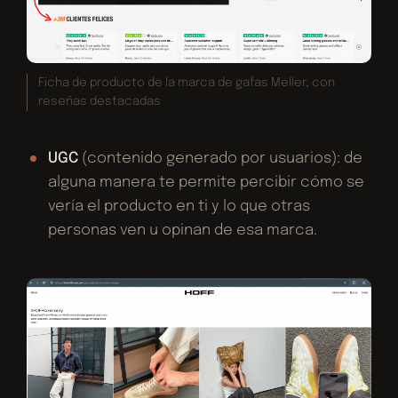
Ficha de producto de la marca de gafas Meller, con
reseñas destacadas
UGC
(contenido generado por usuarios): de
alguna manera te permite percibir cómo se
vería el producto en ti y lo que otras
personas ven u opinan de esa marca.