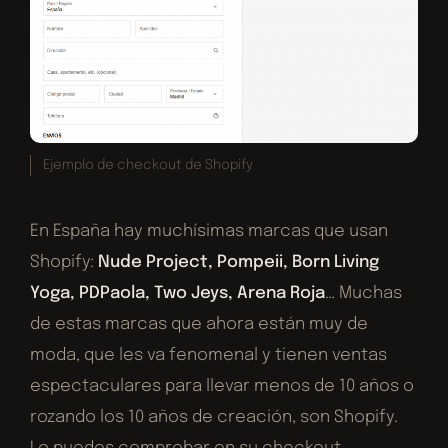
Ejemplo de checkout de Shopify
En España hay muchísimas marcas que usan
Shopify:
Nude Project, Pompeii, Born Living
Yoga, PDPaola, Two Jeys, Arena Roja
… Muchas
de estas marcas que ahora están muy de
moda, que les va fenomenal y tienen ventas
espectaculares para llevar menos de 10 años o
rozando los 10 años de creación, son Shopify.