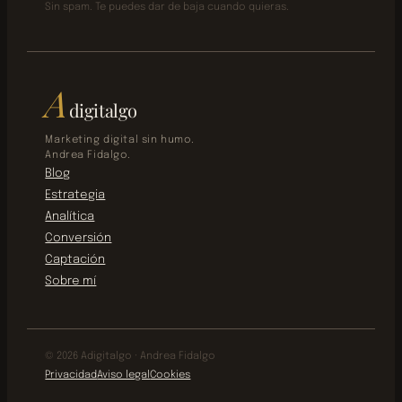
Sin spam. Te puedes dar de baja cuando quieras.
A
digitalgo
Marketing digital sin humo.
Andrea Fidalgo.
Blog
Estrategia
Analítica
Conversión
Captación
Sobre mí
© 2026 Adigitalgo · Andrea Fidalgo
Privacidad
Aviso legal
Cookies