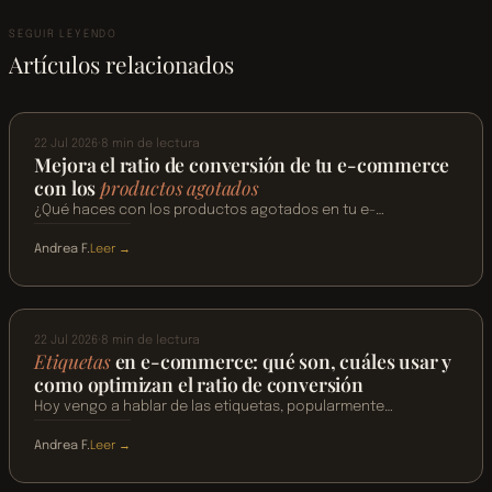
SEGUIR LEYENDO
Artículos relacionados
CRO
ECOMMERCE
22 Jul 2026
·
8 min de lectura
Mejora el ratio de conversión de tu e-commerce
con los
productos agotados
¿Qué haces con los productos agotados en tu e-
commerce? ¿Los dejas publicados? ¿Los mandas al fondo
Andrea F.
Leer →
del listado de categorías? ¿Los archivas para que no los vea
:
Mejora
nadie? Me lo pregunta cada persona con la…
CRO
ECOMMERCE
el
ratio
22 Jul 2026
·
8 min de lectura
de
Etiquetas
en e-commerce: qué son, cuáles usar y
conversión
como optimizan el ratio de conversión
de
Hoy vengo a hablar de las etiquetas, popularmente
tu
conocidas como labels o badges en e-commerce. Son una
e-
Andrea F.
Leer →
práctica de CRO, por eso tenía dudas sobre si incluirlas en el
:
commerce
Etiquetas
con
bloque de e-commerce, pero al final…
CRO
ECOMMERCE