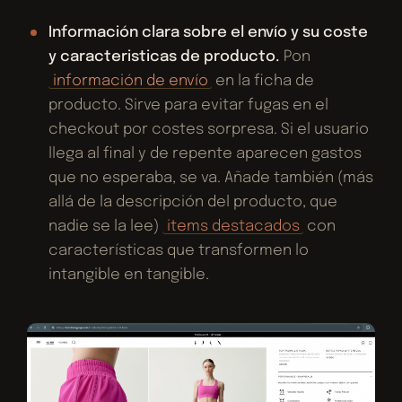
Información clara sobre el envío y su coste
y caracteristicas de producto.
Pon
información de envío
en la ficha de
producto. Sirve para evitar fugas en el
checkout por costes sorpresa. Si el usuario
llega al final y de repente aparecen gastos
que no esperaba, se va. Añade también (más
allá de la descripción del producto, que
nadie se la lee)
items destacados
con
características que transformen lo
intangible en tangible.