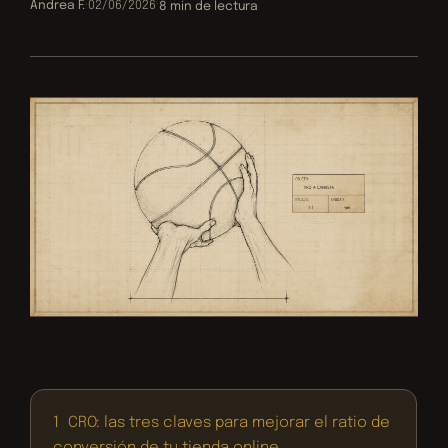
Andrea F.
·
02/06/2026
·
8 min de lectura
1
CRO: las tres claves para mejorar el ratio de