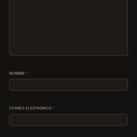
de
conversión
NOMBRE
*
CORREO ELECTRÓNICO
*