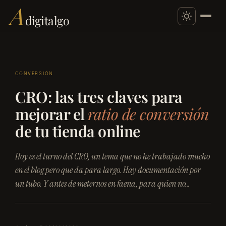
A
digitalgo
Saltar
al
CONVERSIÓN
contenido
CRO: las tres claves para
mejorar el
ratio de conversión
de tu tienda online
Hoy es el turno del CRO, un tema que no he trabajado mucho
en el blog pero que da para largo. Hay documentación por
un tubo. Y antes de meternos en faena, para quien no…