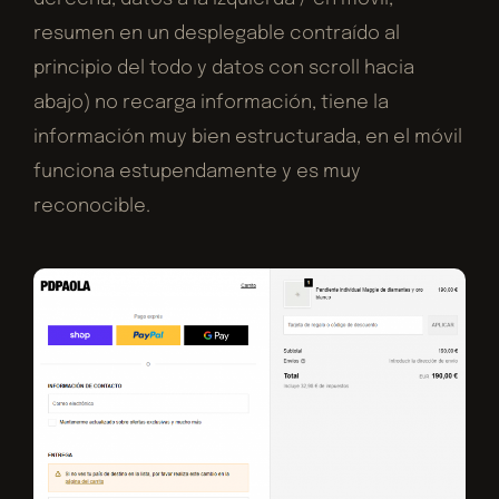
resumen en un desplegable contraído al
principio del todo y datos con scroll hacia
abajo) no recarga información, tiene la
información muy bien estructurada, en el móvil
funciona estupendamente y es muy
reconocible.