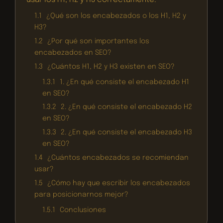
usar los H1, H2 y H3 correctamente.
1.1
¿Qué son los encabezados o los H1, H2 y
H3?
1.2
¿Por qué son importantes los
encabezados en SEO?
1.3
¿Cuántos H1, H2 y H3 existen en SEO?
1.3.1
1. ¿En qué consiste el encabezado H1
en SEO?
1.3.2
2. ¿En qué consiste el encabezado H2
en SEO?
1.3.3
2. ¿En qué consiste el encabezado H3
en SEO?
1.4
¿Cuántos encabezados se recomiendan
usar?
1.5
¿Cómo hay que escribir los encabezados
para posicionarnos mejor?
1.5.1
Conclusiones