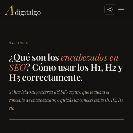
A
digitalgo
Saltar
al
CAPTACIÓN
contenido
¿Qué son los
encabezados en
SEO
? Cómo usar los H1, H2 y
H3 correctamente.
Si has leído algo acerca del SEO seguro que te suena el
concepto de encabezados, o quizás los conoces como H1, H2, H3
etc