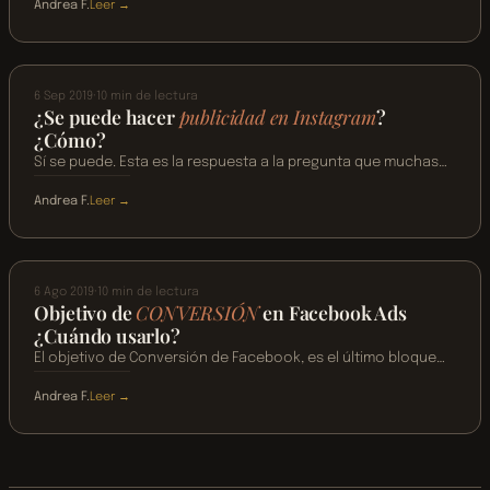
Andrea F.
Leer →
que tener en cuenta para escribir un post seguramente ya
:
Guía
te…
INSTAGRAM
SOCIAL MEDIA
para
escribir
6 Sep 2019
·
10 min de lectura
un
¿Se puede hacer
publicidad en Instagram
?
post
¿Cómo?
en
Sí se puede. Esta es la respuesta a la pregunta que muchas
tu
marcas se hacen y con razón.
blog
Andrea F.
Leer →
:
¿Se
META ADS
SOCIAL MEDIA
puede
hacer
6 Ago 2019
·
10 min de lectura
publicidad
Objetivo de
CONVERSIÓN
en Facebook Ads
en
¿Cuándo usarlo?
Instagram?
El objetivo de Conversión de Facebook, es el último bloque
¿Cómo?
de objetivos que nos ofrece su administrador de anuncios.
Andrea F.
Leer →
:
Objetivo
de
CONVERSIÓN